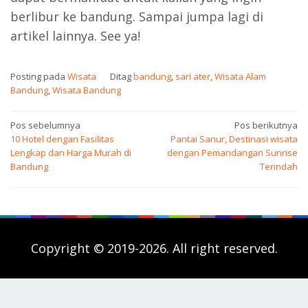
berlibur ke bandung. Sampai jumpa lagi di
artikel lainnya. See ya!
Posting pada
Wisata
Ditag
bandung
,
sari ater
,
Wisata Alam
Bandung
,
Wisata Bandung
Navigasi
Pos sebelumnya
Pos berikutnya
10 Hotel dengan Fasilitas
Pantai Sanur, Destinasi wisata
pos
Lengkap dan Harga Murah di
dengan Pemandangan Sunrise
Bandung
Terindah
Copyright © 2019-2026. All right reserved.